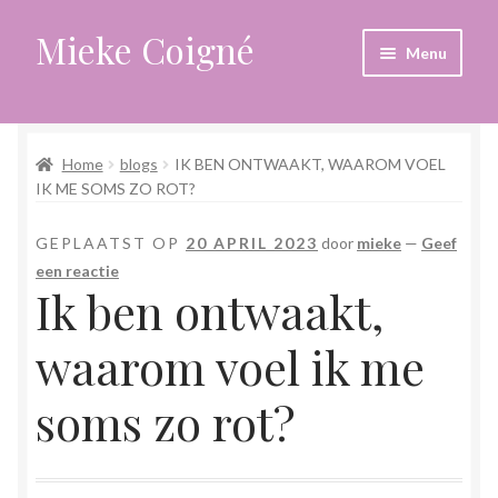
Mieke Coigné
Ga
Ga
Menu
door
naar
naar
de
Home
navigatie
inhoud
Home
blogs
IK BEN ONTWAAKT, WAAROM VOEL
Afrekenen
IK ME SOMS ZO ROT?
Algemene voorwaarden
GEPLAATST OP
20 APRIL 2023
door
mieke
—
Geef
een reactie
Anders leven in een sterk veranderende tijd
Ik ben ontwaakt,
Bewust omgaan met hoog gevoeligheid
waarom voel ik me
Blogs
soms zo rot?
Contact