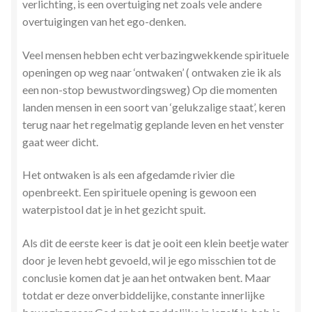
verlichting, is een overtuiging net zoals vele andere
Stress en Burn-out Coaching
overtuigingen van het ego-denken.
Tarot
Veel
mensen hebben echt verbazingwekkende spirituele
openingen op weg naar ‘ontwaken’ ( ontwaken zie ik als
Transactionele Analyse
een non-stop bewustwordingsweg) Op die momenten
landen mensen in een soort van ‘gelukzalige staat’, keren
terug naar het regelmatig geplande leven en het venster
Verbinden en Transformeren met 17 Archeia en hun
gaat weer dicht.
Tweelingvlam
Het ontwaken is als een afgedamde rivier die
Webshop
openbreekt. Een spirituele opening is gewoon een
waterpistool dat je in het gezicht spuit.
Wie ben ik
Als dit de eerste keer is dat je ooit een klein beetje water
Winkel
door je leven hebt gevoeld, wil je ego misschien tot de
conclusie komen dat je aan het ontwaken bent. Maar
Winkelwagen
totdat er deze onverbiddelijke, constante innerlijke