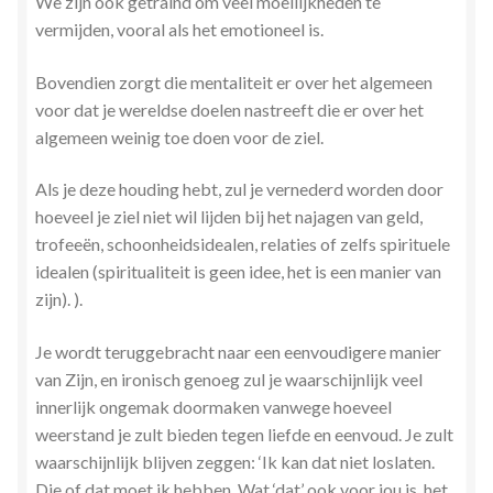
We zijn ook getraind om veel moeilijkheden te
vermijden, vooral als het emotioneel is.
Bovendien zorgt die mentaliteit er over het algemeen
voor dat je wereldse doelen nastreeft die er over het
algemeen weinig toe doen voor de ziel.
Als je deze houding hebt, zul je vernederd worden door
hoeveel je ziel niet wil lijden bij het najagen van geld,
trofeeën, schoonheidsidealen, relaties of zelfs spirituele
idealen (spiritualiteit is geen idee, het is een manier van
zijn). ).
Je wordt teruggebracht naar een eenvoudigere manier
van Zijn, en ironisch genoeg zul je waarschijnlijk veel
innerlijk ongemak doormaken vanwege hoeveel
weerstand je zult bieden tegen liefde en eenvoud. Je zult
waarschijnlijk blijven zeggen: ‘Ik kan dat niet loslaten.
Die of dat moet ik hebben. Wat ‘dat’ ook voor jou is, het