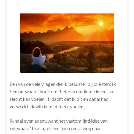
Herinner wie je werkelijk bent
Magische helende verhalen ©Mieke
Mijn account
Mindfulness en Hartcoherentie
Narcisme
Een van de vele vragen die ik beluister bij cliënten: Ik
Nieuw boek ‘Pareltjes in de Oceaan.’ Meditatieve haiku’s
ben ontwaakt, hoe komt het dan dat ik me ineens zo
in woord en beeld
slecht kan voelen. Ik dacht dat ik dit en dat al had
verwerkt. Ik wil dat niet meer voelen…
Priesteressen van Isis- Hal der Zuilen
Ik haal even adem, want het vastomlijnd idee van
Privacybeleid
‘ontwaakt’ te zijn, als een linea recta weg naar