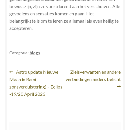
bewustzijn, zijn ze voortdurend aan het verschuiven. Alle
gevoelens en sensaties komen en gaan. Het
belangrijkste is om te leren ze allemaal als even heilig te
accepteren.
Categorie:
blogs
Bericht
Vorig
Volgend
Astro update Nieuwe
Zielsverwanten en andere
bericht:
bericht:
verbindingen anders belicht
Maan in Ram(
navigatie
zonsverduistering) – Eclips
-19/20 April 2023