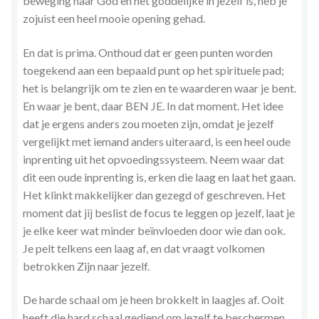
beweging naar God en het goddelijke in jezelf is, heb je
Zielsgeoriënteerde Jobcoaching
zojuist een heel mooie opening gehad.
En dat is prima. Onthoud dat er geen punten worden
toegekend aan een bepaald punt op het spirituele pad;
het is belangrijk om te zien en te waarderen waar je bent.
En waar je bent, daar BEN JE. In dat moment. Het idee
dat je ergens anders zou moeten zijn, omdat je jezelf
vergelijkt met iemand anders uiteraard, is een heel oude
inprenting uit het opvoedingssysteem. Neem waar dat
dit een oude inprenting is, erken die laag en laat het gaan.
Het klinkt makkelijker dan gezegd of geschreven. Het
moment dat jij beslist de focus te leggen op jezelf, laat je
je elke keer wat minder beïnvloeden door wie dan ook.
Je pelt telkens een laag af, en dat vraagt volkomen
betrokken Zijn naar jezelf.
De harde schaal om je heen brokkelt in laagjes af. Ooit
heeft die hard schaal gediend om jezelf te beschermen