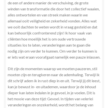
de een of andere manier de verschuiving, de grote
Stress en Burn-out Coaching
winden van transformatie die door het collectief waaien,
alles ontwortelen en van streek maken waarin we
Tarot
allemaal ooit veiligheid en zekerheid vonden. Alles wat
we ooit dachten te weten wordt in vraag gesteld en dat
Transactionele Analyse
kan behoorlijk confronterend zijn! Ik hoor vaak van
cliënten hoe moeilijk het is om oude vertrouwde
Verbinden en Transformeren met 17 Archeia en hun
situaties los te laten, veranderingen aan te gaan die
Tweelingvlam
nodig zijn om verder te kunnen. Om verder te kunnen is
er iets wat eraan voorafgaat namelijk een pauze inlassen.
Webshop
Dit zijn de momenten waarop we moeten pauzeren, stil
moeten zijn en terugkeren naar de ademhaling. Terwijl ik
Wie ben ik
dit schrijf adem ik in rust diep in en uit. Terwijl jij dit leest,
kan je bewust in- en uitademen, waardoor je de inhoud
Winkel
dieper kan laten indalen in je gevoel, in je voelen. Dit is
het mooie van deze tijd: Gevoel. In tijden van velerlei
Winkelwagen
veranderingen en onzekerheid, wordt het belang van