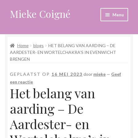
Mieke Coigné
Ga
Ga
Menu
door
naar
naar
de
Home
navigatie
inhoud
Home
blogs
HET BELANG VAN AARDING – DE
Afrekenen
AARDESTER- EN WORTELCHAKRA’S IN EVENWICHT
BRENGEN
Algemene voorwaarden
GEPLAATST OP
16 MEI 2023
door
mieke
—
Geef
Anders leven in een sterk veranderende tijd
een reactie
Het belang van
Bewust omgaan met hoog gevoeligheid
aarding – De
Blogs
Aardester- en
Contact