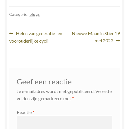
Categorie:
blogs
Bericht
Vorig
Volgend
Helen van generatie- en
Nieuwe Maan in Stier 19
bericht:
bericht:
mei 2023
voorouderlijke cycli
navigatie
Geef een reactie
Je e-mailadres wordt niet gepubliceerd.
Vereiste
velden zijn gemarkeerd met
*
Reactie
*