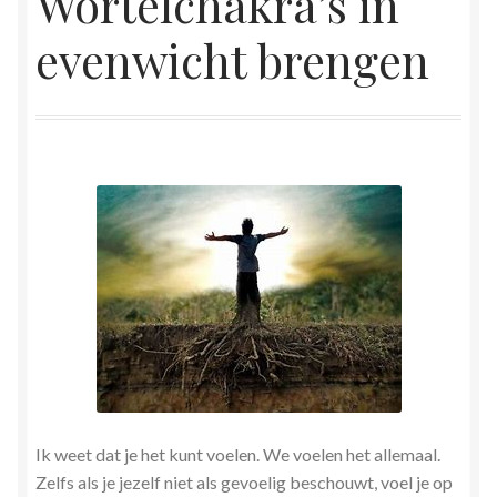
Wortelchakra’s in
Herinner wie je werkelijk bent
evenwicht brengen
Magische helende verhalen ©Mieke
Mijn account
Mindfulness en Hartcoherentie
Narcisme
Nieuw boek ‘Pareltjes in de Oceaan.’ Meditatieve haiku’s
in woord en beeld
Priesteressen van Isis- Hal der Zuilen
Ik weet dat je het kunt voelen. We voelen het allemaal.
Privacybeleid
Zelfs als je jezelf niet als gevoelig beschouwt, voel je op