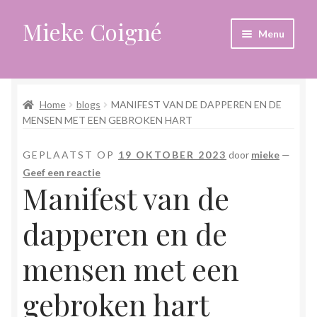
Mieke Coigné
Ga
Ga
Menu
door
naar
naar
de
Home
navigatie
inhoud
Home
blogs
MANIFEST VAN DE DAPPEREN EN DE
Afrekenen
MENSEN MET EEN GEBROKEN HART
Algemene voorwaarden
GEPLAATST OP
19 OKTOBER 2023
door
mieke
—
Geef een reactie
Anders leven in een sterk veranderende tijd
Manifest van de
Bewust omgaan met hoog gevoeligheid
dapperen en de
Blogs
mensen met een
gebroken hart
Contact