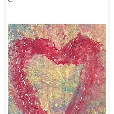
Herinner wie je werkelijk bent
Magische helende verhalen ©Mieke
Mijn account
Mindfulness en Hartcoherentie
Narcisme
Nieuw boek ‘Pareltjes in de Oceaan.’ Meditatieve haiku’s
in woord en beeld
Priesteressen van Isis- Hal der Zuilen
Privacybeleid