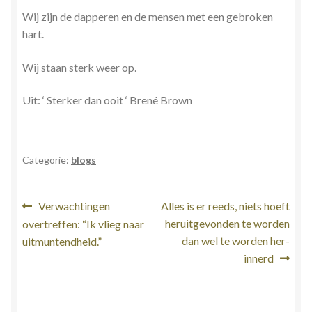
Wij zijn de dapperen en de mensen met een gebroken
hart.
Wij staan sterk weer op.
Uit: ‘ Sterker dan ooit ‘ Brené Brown
Categorie:
blogs
Bericht
Vorig
Volgend
Verwachtingen
Alles is er reeds, niets hoeft
bericht:
bericht:
heruitgevonden te worden
overtreffen: “Ik vlieg naar
navigatie
dan wel te worden her-
uitmuntendheid.”
innerd