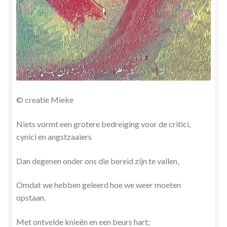
Stress en Burn-out Coaching
Tarot
Transactionele Analyse
Verbinden en Transformeren met 17 Archeia en hun
© creatie Mieke
Tweelingvlam
Niets vormt een grotere bedreiging voor de critici,
Webshop
cynici en angstzaaiers
Wie ben ik
Dan degenen onder ons die
bereid zijn te vallen,
Winkel
Omdat we hebben geleerd hoe we weer moeten
opstaan.
Winkelwagen
Met ontvelde knieën en een beurs hart;