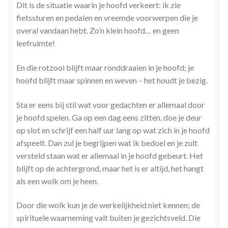
Dit is de situatie waarin je hoofd verkeert: ik zie
Stress en Burn-out Coaching
fietssturen en pedalen en vreemde voorwerpen die je
overal vandaan hebt. Zo’n klein hoofd… en geen
Tarot
leefruimte!
Transactionele Analyse
En die rotzooi blijft maar ronddraaien in je hoofd; je
hoofd blijft maar spinnen en weven – het houdt je bezig.
Verbinden en Transformeren met 17 Archeia en hun
Tweelingvlam
Sta er eens bij stil wat voor gedachten er allemaal door
je hoofd spelen. Ga op een dag eens zitten, doe je deur
op slot en schrijf een half uur lang op wat zich in je hoofd
Webshop
afspeelt. Dan zul je begrijpen wat ik bedoel en je zult
versteld staan wat er allemaal in je hoofd gebeurt. Het
Wie ben ik
blijft op de achtergrond, maar het is er altijd, het hangt
als een wolk om je heen.
Winkel
Door die wolk kun je de werkelijkheid niet kennen; de
Winkelwagen
spirituele waarneming valt buiten je gezichtsveld. Die