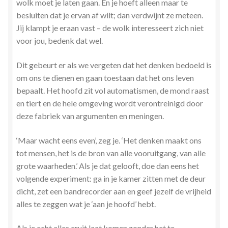
wolk moet je laten gaan. En je hoeft alleen maar te
Zielsgeoriënteerde Jobcoaching
besluiten dat je ervan af wilt; dan verdwijnt ze meteen.
Jij klampt je eraan vast – de wolk interesseert zich niet
voor jou, bedenk dat wel.
Dit gebeurt er als we vergeten dat het denken bedoeld is
om ons te dienen en gaan toestaan dat het ons leven
bepaalt. Het hoofd zit vol automatismen, de mond raast
en tiert en de hele omgeving wordt verontreinigd door
deze fabriek van argumenten en meningen.
‘Maar wacht eens even’, zeg je. ‘Het denken maakt ons
tot mensen, het is de bron van alle vooruitgang, van alle
grote waarheden.’ Als je dat gelooft, doe dan eens het
volgende experiment: ga in je kamer zitten met de deur
dicht, zet een bandrecorder aan en geef jezelf de vrijheid
alles te zeggen wat je ‘aan je hoofd’ hebt.
Als je echt alles eruit laat komen zonder het te