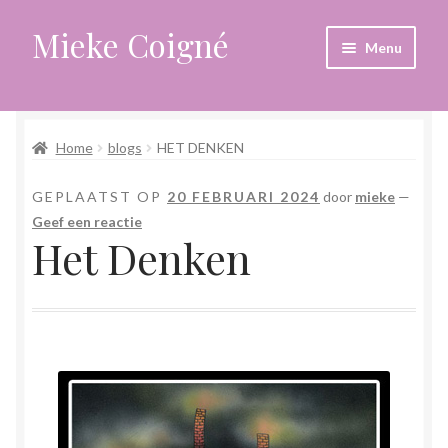
Mieke Coigné
Ga
Ga
Menu
door
naar
naar
de
Home
navigatie
inhoud
Home
blogs
HET DENKEN
Afrekenen
GEPLAATST OP
20 FEBRUARI 2024
door
mieke
—
Algemene voorwaarden
Geef een reactie
Het Denken
Anders leven in een sterk veranderende tijd
Bewust omgaan met hoog gevoeligheid
Blogs
Contact