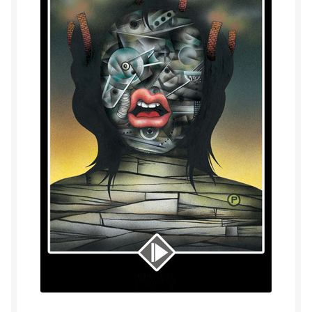
Herinner wie je werkelijk bent
Magische helende verhalen ©Mieke
Mijn account
Mindfulness en Hartcoherentie
Narcisme
Nieuw boek ‘Pareltjes in de Oceaan.’ Meditatieve haiku’s
in woord en beeld
Priesteressen van Isis- Hal der Zuilen
Privacybeleid