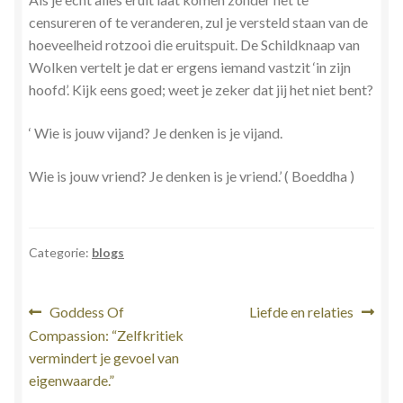
censureren of te veranderen, zul je versteld staan van de
hoeveelheid rotzooi die eruitspuit. De Schildknaap van
Wolken vertelt je dat er ergens iemand vastzit ‘in zijn
hoofd’. Kijk eens goed; weet je zeker dat jij het niet bent?
‘ Wie is jouw vijand? Je denken is je vijand.
Wie is jouw vriend? Je denken is je vriend.’ ( Boeddha )
Categorie:
blogs
Bericht
Vorig
Volgend
Goddess Of
Liefde en relaties
bericht:
bericht:
Compassion: “Zelfkritiek
navigatie
vermindert je gevoel van
eigenwaarde.”