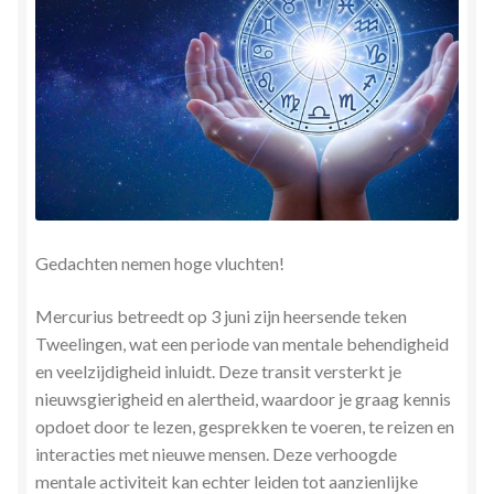
Herinner wie je werkelijk bent
Magische helende verhalen ©Mieke
Mijn account
Mindfulness en Hartcoherentie
Narcisme
Gedachten nemen hoge vluchten!
Nieuw boek ‘Pareltjes in de Oceaan.’ Meditatieve haiku’s
Mercurius betreedt op 3 juni zijn heersende teken
in woord en beeld
Tweelingen, wat een periode van mentale behendigheid
en veelzijdigheid inluidt. Deze transit versterkt je
nieuwsgierigheid en alertheid, waardoor je graag kennis
Priesteressen van Isis- Hal der Zuilen
opdoet door te lezen, gesprekken te voeren, te reizen en
interacties met nieuwe mensen. Deze verhoogde
Privacybeleid
mentale activiteit kan echter leiden tot aanzienlijke