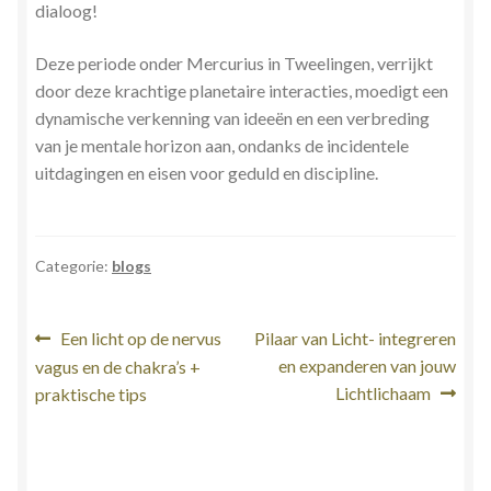
dialoog!
Deze periode onder Mercurius in Tweelingen, verrijkt
door deze krachtige planetaire interacties, moedigt een
dynamische verkenning van ideeën en een verbreding
van je mentale horizon aan, ondanks de incidentele
uitdagingen en eisen voor geduld en discipline.
Categorie:
blogs
Bericht
Vorig
Volgend
Een licht op de nervus
Pilaar van Licht- integreren
bericht:
bericht:
en expanderen van jouw
vagus en de chakra’s +
navigatie
Lichtlichaam
praktische tips