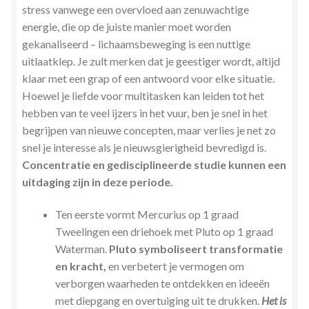
stress vanwege een overvloed aan zenuwachtige
Stress en Burn-out Coaching
energie, die op de juiste manier moet worden
gekanaliseerd – lichaamsbeweging is een nuttige
Tarot
uitlaatklep. Je zult merken dat je geestiger wordt, altijd
klaar met een grap of een antwoord voor elke situatie.
Transactionele Analyse
Hoewel je liefde voor multitasken kan leiden tot het
hebben van te veel ijzers in het vuur, ben je snel in het
Verbinden en Transformeren met 17 Archeia en hun
begrijpen van nieuwe concepten, maar verlies je net zo
Tweelingvlam
snel je interesse als je nieuwsgierigheid bevredigd is.
Concentratie en gedisciplineerde studie kunnen een
Webshop
uitdaging zijn in deze periode.
Wie ben ik
Ten eerste vormt Mercurius op 1 graad
Tweelingen een driehoek met Pluto op 1 graad
Waterman.
Pluto symboliseert transformatie
Winkel
en kracht,
en verbetert je vermogen om
verborgen waarheden te ontdekken en ideeën
Winkelwagen
met diepgang en overtuiging uit te drukken.
Het is