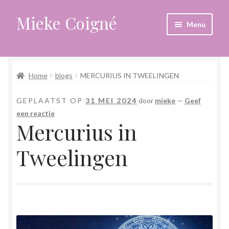
Mieke Coigné
Ga
Ga
Menu
door
naar
naar
de
Home
navigatie
inhoud
Home
blogs
MERCURIUS IN TWEELINGEN
Afrekenen
GEPLAATST OP
31 MEI 2024
door
mieke
—
Geef
Algemene voorwaarden
een reactie
Mercurius in
Anders leven in een sterk veranderende tijd
Tweelingen
Bewust omgaan met hoog gevoeligheid
Blogs
Contact